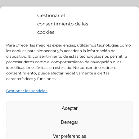
OFICINA CENTRAL
Gestionar el
consentimiento de las
cookies
calle Palier, s/n
Para ofrecer las mejores experiencias, utilizamos tecnologías como
edif. BMW Momentum,
las cookies para almacenar y/o acceder a la información del
dispositivo. El consentimiento de estas tecnologías nos permitirá
Pol. Ind. “Ciudad del Automóvil”
procesar datos como el comportamiento de navegación o las
identificaciones únicas en este sitio. No consentir o retirar el
consentimiento, puede afectar negativamente a ciertas
28914- Leganés (Madrid)
características y funciones.
Gestionar los servicios
Aceptar
INICIO
EMPRESA
POLÍTICA DE PRIVACIDAD
AVISO LEGAL
POLÍTICA DE COOKIES
POLÍTICA DE SEGURIDAD DE LA
Denegar
INFORMACIÓN
TRABAJA CON NOSOTROS
CANAL ÉTICO
Ver preferencias
Copyright: 2020 . Viten Seguridad © 91 498 73 04