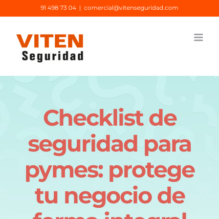
Saltar
91 498 73 04
|
comercial@vitenseguridad.com
al
contenido
Checklist de
seguridad para
pymes: protege
tu negocio de