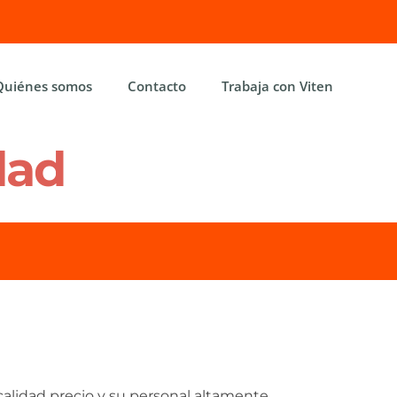
Quiénes somos
Contacto
Trabaja con Viten
dad
calidad precio y su personal altamente