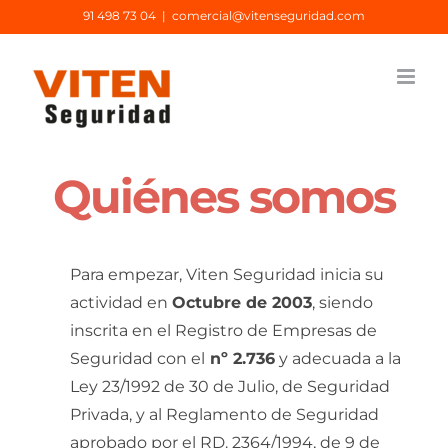
Saltar
91 498 73 04
|
comercial@vitenseguridad.com
al
contenido
Quiénes somos
Para empezar, Viten Seguridad inicia su
actividad en
Octubre de 2003
, siendo
inscrita en el Registro de Empresas de
Seguridad con el
nº 2.736
y adecuada a la
Ley 23/1992 de 30 de Julio, de Seguridad
Privada, y al Reglamento de Seguridad
aprobado por el RD. 2364/1994, de 9 de