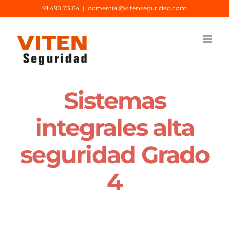
Saltar
91 498 73 04
|
comercial@vitenseguridad.com
al
contenido
Sistemas
integrales alta
seguridad Grado
4