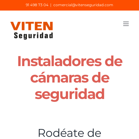
Saltar
91 498 73 04
|
comercial@vitenseguridad.com
al
contenido
Instaladores de
cámaras de
seguridad
Rodéate de