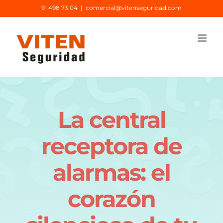
Saltar
91 498 73 04
|
comercial@vitenseguridad.com
al
contenido
La central
receptora de
alarmas: el
corazón