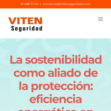
Saltar
91 498 73 04
|
comercial@vitenseguridad.com
al
contenido
La sostenibilidad
como aliado de
la protección:
eficiencia