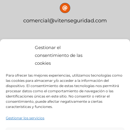
comercial@vitenseguridad.com
OFICINA CENTRAL
Gestionar el
consentimiento de las
cookies
calle Palier, s/n
Para ofrecer las mejores experiencias, utilizamos tecnologías como
edif. BMW Momentum,
las cookies para almacenar y/o acceder a la información del
dispositivo. El consentimiento de estas tecnologías nos permitirá
Pol. Ind. “Ciudad del Automóvil”
procesar datos como el comportamiento de navegación o las
identificaciones únicas en este sitio. No consentir o retirar el
consentimiento, puede afectar negativamente a ciertas
28914- Leganés (Madrid)
características y funciones.
Gestionar los servicios