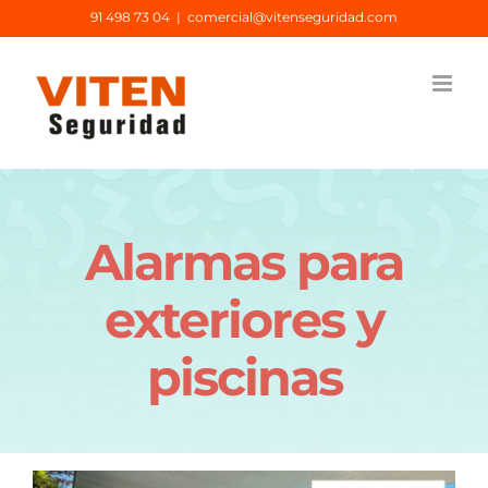
Saltar
91 498 73 04
|
comercial@vitenseguridad.com
al
contenido
Alarmas para
exteriores y
piscinas