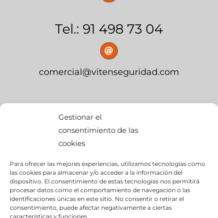
Tel.: 91 498 73 04
comercial@vitenseguridad.com
OFICINA CENTRAL
Gestionar el
consentimiento de las
cookies
calle Palier, s/n
Para ofrecer las mejores experiencias, utilizamos tecnologías como
edif. BMW Momentum,
las cookies para almacenar y/o acceder a la información del
dispositivo. El consentimiento de estas tecnologías nos permitirá
Pol. Ind. “Ciudad del Automóvil”
procesar datos como el comportamiento de navegación o las
identificaciones únicas en este sitio. No consentir o retirar el
consentimiento, puede afectar negativamente a ciertas
28914- Leganés (Madrid)
características y funciones.