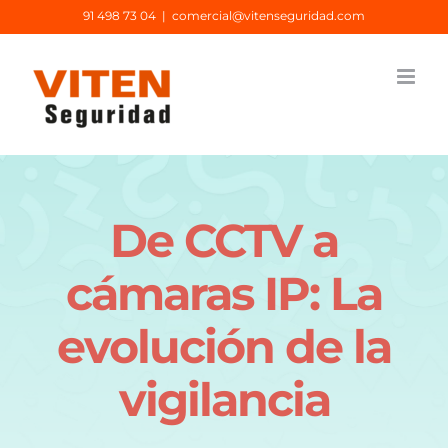
Saltar
91 498 73 04
|
comercial@vitenseguridad.com
al
contenido
De CCTV a
cámaras IP: La
evolución de la
vigilancia