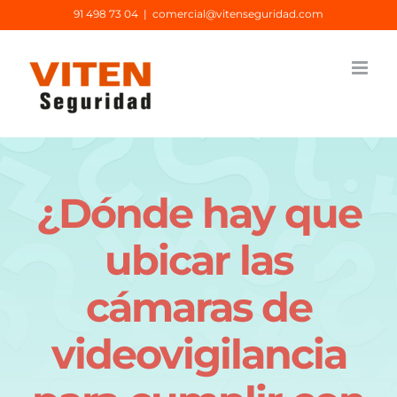
Saltar
91 498 73 04
|
comercial@vitenseguridad.com
al
contenido
¿Dónde hay que
ubicar las
cámaras de
videovigilancia