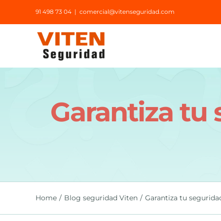
Saltar
91 498 73 04
|
comercial@vitenseguridad.com
al
contenido
Garantiza tu 
Home
Blog seguridad Viten
Garantiza tu seguridad