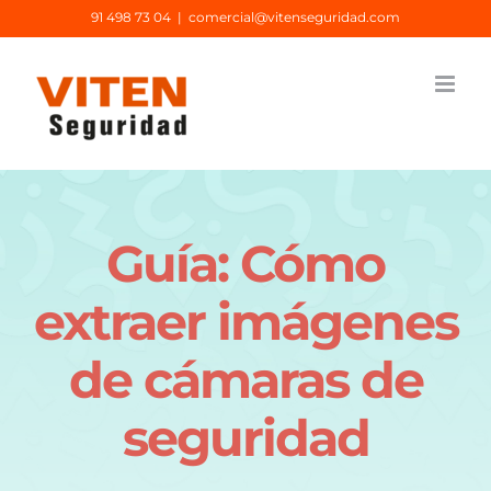
Saltar
91 498 73 04
|
comercial@vitenseguridad.com
al
contenido
Guía: Cómo
extraer imágenes
de cámaras de
seguridad