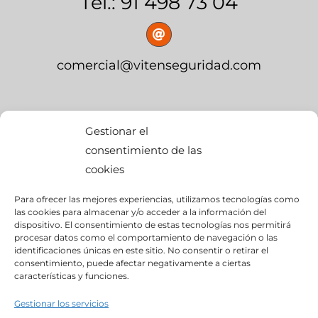
Tel.: 91 498 73 04
comercial@vitenseguridad.com
OFICINA CENTRAL
Gestionar el
consentimiento de las
cookies
calle Palier, s/n
Para ofrecer las mejores experiencias, utilizamos tecnologías como
edif. BMW Momentum,
las cookies para almacenar y/o acceder a la información del
dispositivo. El consentimiento de estas tecnologías nos permitirá
Pol. Ind. “Ciudad del Automóvil”
procesar datos como el comportamiento de navegación o las
identificaciones únicas en este sitio. No consentir o retirar el
consentimiento, puede afectar negativamente a ciertas
28914- Leganés (Madrid)
características y funciones.
Gestionar los servicios