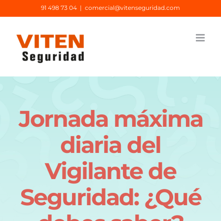
Saltar
91 498 73 04
|
comercial@vitenseguridad.com
al
contenido
Jornada máxima
diaria del
Vigilante de
Seguridad: ¿Qué