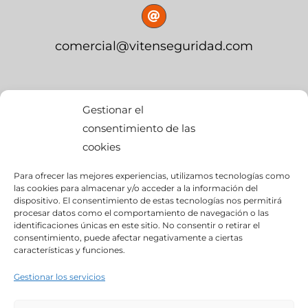
comercial@vitenseguridad.com
OFICINA CENTRAL
Gestionar el
consentimiento de las
cookies
calle Palier, s/n
Para ofrecer las mejores experiencias, utilizamos tecnologías como
edif. BMW Momentum,
las cookies para almacenar y/o acceder a la información del
dispositivo. El consentimiento de estas tecnologías nos permitirá
Pol. Ind. “Ciudad del Automóvil”
procesar datos como el comportamiento de navegación o las
identificaciones únicas en este sitio. No consentir o retirar el
consentimiento, puede afectar negativamente a ciertas
28914- Leganés (Madrid)
características y funciones.
Gestionar los servicios