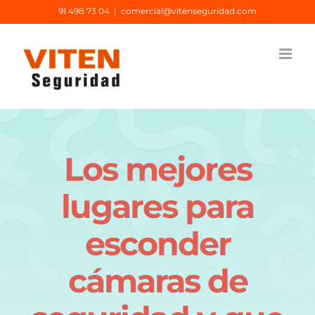
Saltar
91 498 73 04
|
comercial@vitenseguridad.com
al
contenido
Los mejores
lugares para
esconder
cámaras de