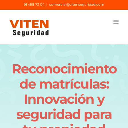
Saltar
91 498 73 04
|
comercial@vitenseguridad.com
al
contenido
Reconocimiento
de matrículas:
Innovación y
seguridad para