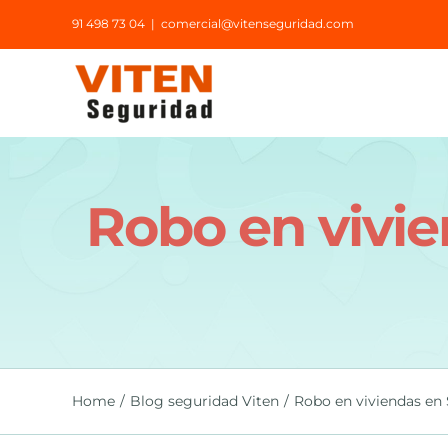
Saltar
91 498 73 04
|
comercial@vitenseguridad.com
al
contenido
Robo en vivi
Home
Blog seguridad Viten
Robo en viviendas en