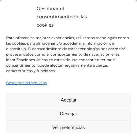
OFICINA CENTRAL
Gestionar el
consentimiento de las
cookies
calle Palier, s/n
Para ofrecer las mejores experiencias, utilizamos tecnologías como
edif. BMW Momentum,
las cookies para almacenar y/o acceder a la información del
dispositivo. El consentimiento de estas tecnologías nos permitirá
Pol. Ind. “Ciudad del Automóvil”
procesar datos como el comportamiento de navegación o las
identificaciones únicas en este sitio. No consentir o retirar el
consentimiento, puede afectar negativamente a ciertas
28914- Leganés (Madrid)
características y funciones.
Gestionar los servicios
Aceptar
INICIO
EMPRESA
POLÍTICA DE PRIVACIDAD
AVISO LEGAL
POLÍTICA DE COOKIES
POLÍTICA DE SEGURIDAD DE LA
Denegar
INFORMACIÓN
TRABAJA CON NOSOTROS
CANAL ÉTICO
Ver preferencias
Copyright: 2020 . Viten Seguridad © 91 498 73 04