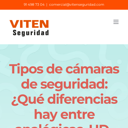
Saltar
91 498 73 04
|
comercial@vitenseguridad.com
al
contenido
Tipos de cámaras
de seguridad:
¿Qué diferencias
hay entre